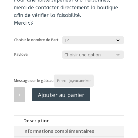
merci de contacter directement la boutique
afin de vérifier la faisabilité.
Merci 🙂
Choisir le nombre de Part
Pavlova
Message sur le gâteau
quantité
de
Pavlova
Fruits
Ajouter au panier
Rouges
(sans
gluten)
Description
Informations complémentaires