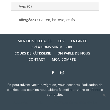
Avis (0)
Allergènes :
Gluten, lactose, œufs
MENTIONS LEGALES
CGV
LA CARTE
CRÉATIONS SUR MESURE
COURS DE PÂTISSERIE
ON PARLE DE NOUS
CONTACT
MON COMPTE
© 2020 Pâtisserie Georgette - Tous droits réservés - Crédit
En poursuivant votre navigation, vous acceptez l'utilisation de
photo :
INÈS MORIN ELIAS
- Réalisation du site :
Agence
cookies. Les cookies nous aident à améliorer votre expérience
Babylone
sur le site.
Accepter
Non
Politique de confidentialité
0
WooCommerce
Email
Phone
Instagram
Fa