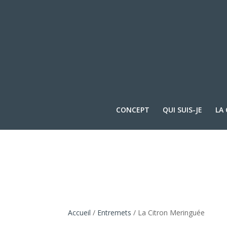
CONCEPT
QUI SUIS-JE
LA
Accueil
/
Entremets
/ La Citron Meringuée